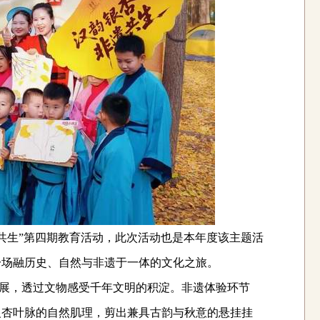
共生”
第四期
教育活动
，
此次活动
也
是本年度该主题
活
一场融历史、自然与非遗于一体的文化之旅。
展，
透过文物
感受千年文明的积淀。非遗体验环节
银杏叶脉的自然肌理，剪出兼具古韵与秋意的悬挂挂