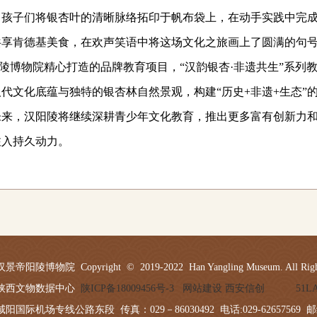
，孩子们将银杏叶的清晰脉络拓印于帆布袋上，在动手实践中完
共享肯德基美食，在欢声笑语中将这场文化之旅画上了圆满的句
博物院精心打造的品牌教育项目，
“汉韵银杏·非遗共生”系列
代文化底蕴与独特的银杏林自然景观，构建“历史
+
非遗
+
生态”
未来，汉阳陵将继续深耕青少年文化教育，推出更多富有创新力
注入持久动力。
陵博物院 Copyright © 2019-2022 Han Yangling Museum. All Rights
陕西文物数据中心
陕ICP备18009456号-3
网站建设 西安信创
51
国际机场专线公路东段 传真：029－86030492 电话:029-62657569 邮编