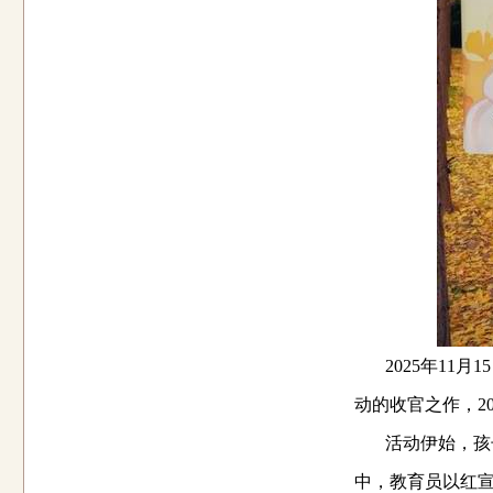
2025
年
11
月
15
动
的收官之作
，
2
活动伊始，
孩
中，教育员以红