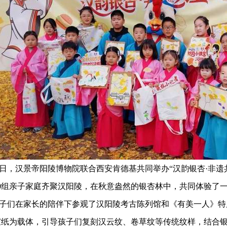
日，汉景帝阳陵博物院
联合
西安肯德基
共同举办
“汉韵银杏·非遗
0
组亲子家庭齐聚汉阳陵，在秋意盎然的银杏林中，共同体验了
子们在家长的陪伴下参观了
汉阳陵考古陈列馆
和
《有美一人》特
宣纸为载体，引导孩子们复刻汉云纹、卷草纹等传统纹样，结合