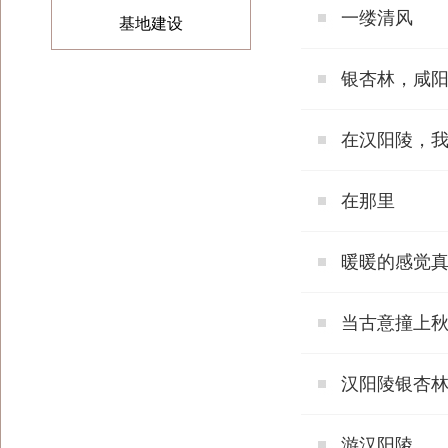
一缕清风
基地建设
银杏林，咸
在汉阳陵，
在那里
暖暖的感觉
当古意撞上
汉阳陵银杏
游汉阳陵