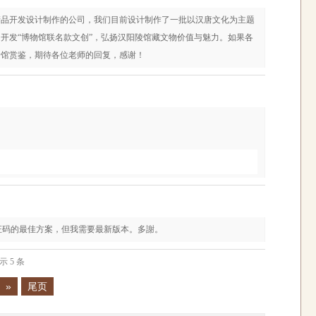
产品开发设计制作的公司，我们目前设计制作了一批以汉唐文化为主题
开发“博物馆联名款文创”，弘扬汉阳陵馆藏文物价值与魅力。如果各
贵馆赏鉴，期待各位老师的回复，感谢！
决验证码的最佳方案，但我需要最新版本。多謝。
示 5 条
»
尾页