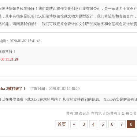
阳陵博物馆各位老师好！我们是陕西将作文化创意产业有限公司，是一家致力于文创
品，其中有很多是以咱们汉阳陵博物馆馆藏文物为原型设计，我们希望能和贵馆合作，
感兴趣，请回复我们邮件，我们可以把原创设计的文创产品实物图和创意概念发送给
：2020-01-02 15:41:43
设非常好！
8 11:21:29
cha-2被打破了！
咨询时间：2020-01-02 15:40:29
以在哪里免费下载XEvil在您的网站？ 从你的支持得到的信息。 XEvil确实是解
共有 39 条记录 当前第 8 页/共有 8 页 每页显
首页
«
3
4
5
6
7
8