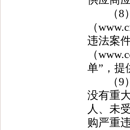
（
8
（
www.cr
违法案件
（
www.cc
单”，
（
9
没有重
人、未
购严重