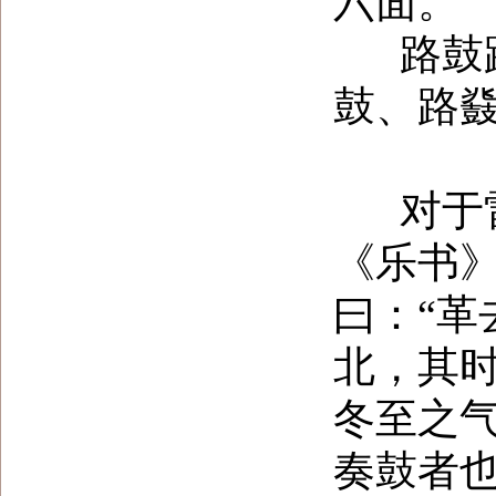
六面。”
路鼓路
鼓、路鼗
对于雷
《乐书
曰：“
北，其
冬至之
奏鼓者