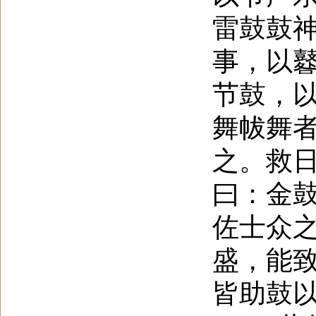
雷鼓鼓
事，以
节鼓，
舞帗舞
之。救日
曰：金
佐士众之
盛，能
皆助鼓