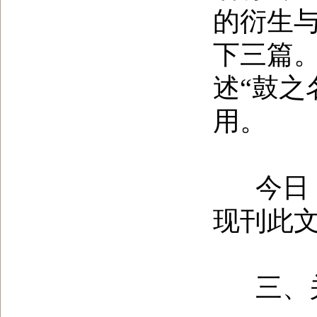
的衍生
下三篇。
述“鼓之
用。
今日，
现刊此
三、关