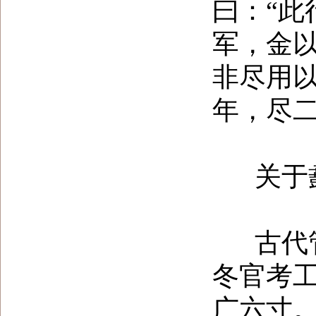
曰：“此
军，金
非尽用以
年，尽
关于鼖
古代管
冬官考
广六寸