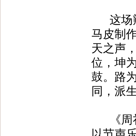
这场辩
马皮制作
天之声，
位，坤为
鼓。路为
同，派
《周礼
以节声