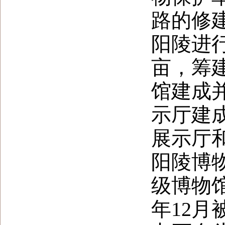
路的修
阳陵进
亩，筹
馆建成
示厅建
展示厅
阳陵博
级博物馆
年
12
月