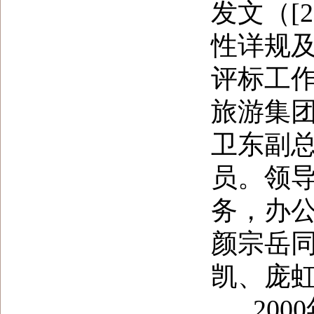
发文（[
性详规
评标工
旅游集
卫东副
员。领
务，办
颜宗岳
凯、庞虹
2000