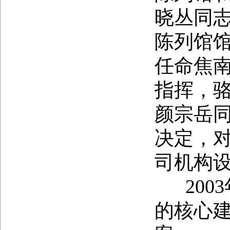
晓丛同
陈列馆
任命焦
指挥，
颜宗岳同
决定，
司机构
2003
的核心