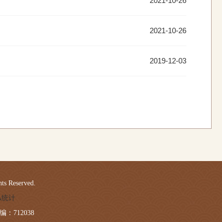
2021-10-26
2021-10-26
2019-12-03
 Reserved.
LA统计
：712038